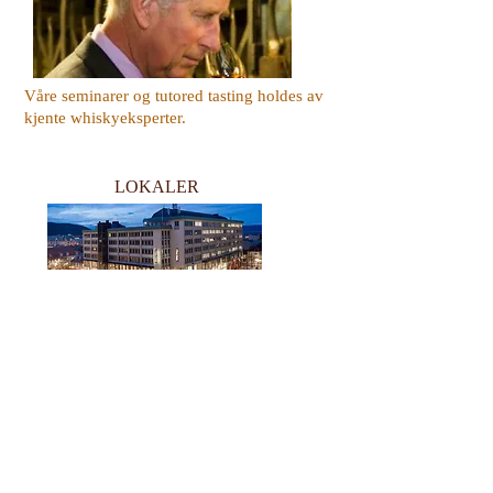
Våre seminarer og tutored tasting holdes av
kjente whiskyeksperter.
LOKALER
Her kan du finne info om våre flotte lokaler
og plantegning over festivallokaler.